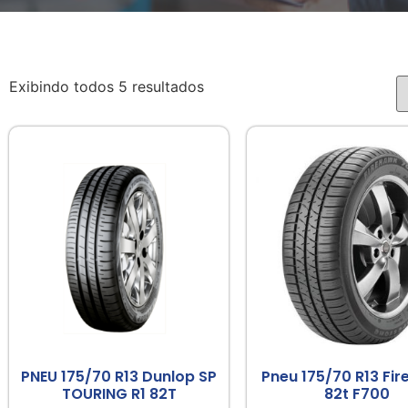
Exibindo todos 5 resultados
PNEU 175/70 R13 Dunlop SP
Pneu 175/70 R13 Fir
TOURING R1 82T
82t F700